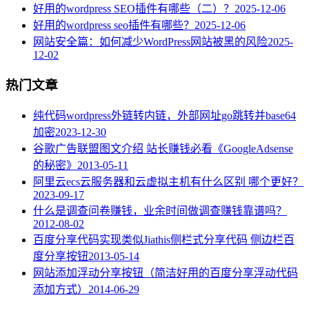
好用的wordpress SEO插件有哪些（二）？
2025-12-06
好用的wordpress seo插件有哪些？
2025-12-06
网站安全篇：如何减少WordPress网站被黑的风险
2025-
12-02
热门文章
纯代码wordpress外链转内链，外部网址go跳转并base64
加密
2023-12-30
谷歌广告联盟图文介绍 站长赚钱必看《GoogleAdsense
的秘密》
2013-05-11
阿里云ecs云服务器和云虚拟主机有什么区别 哪个更好？
2023-09-17
什么是调查问卷赚钱，业余时间做调查赚钱靠谱吗？
2012-08-02
百度分享代码实现类似Jiathis侧栏式分享代码 侧边栏百
度分享按钮
2013-05-14
网站添加浮动分享按钮（简洁好用的百度分享浮动代码
添加方式）
2014-06-29