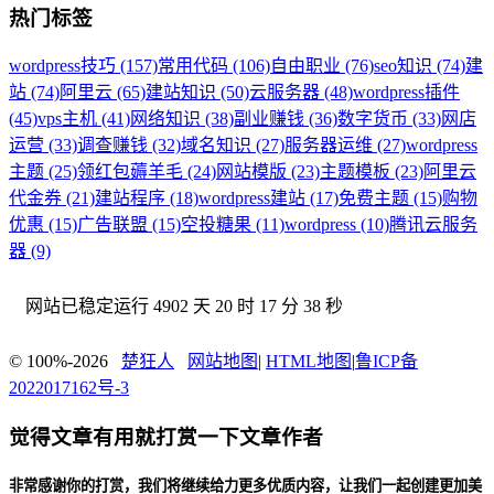
热门标签
wordpress技巧 (157)
常用代码 (106)
自由职业 (76)
seo知识 (74)
建
站 (74)
阿里云 (65)
建站知识 (50)
云服务器 (48)
wordpress插件
(45)
vps主机 (41)
网络知识 (38)
副业赚钱 (36)
数字货币 (33)
网店
运营 (33)
调查赚钱 (32)
域名知识 (27)
服务器运维 (27)
wordpress
主题 (25)
领红包薅羊毛 (24)
网站模版 (23)
主题模板 (23)
阿里云
代金券 (21)
建站程序 (18)
wordpress建站 (17)
免费主题 (15)
购物
优惠 (15)
广告联盟 (15)
空投糖果 (11)
wordpress (10)
腾讯云服务
器 (9)
网站已稳定运行
4902 天 20 时 17 分 39 秒
© 100%-2026
楚狂人
网站地图
|
HTML地图
|
鲁ICP备
2022017162号-3
觉得文章有用就打赏一下文章作者
非常感谢你的打赏，我们将继续给力更多优质内容，让我们一起创建更加美