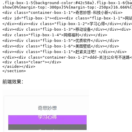
.flip-box-1-5{background-color:#42c58a}.flip-box-1-6{ba
show{0%{margin-top:-300px}5%{margin-top:-250px}16.666%{
<div class="container-box-1-1">奇思妙想-科技小新</div>

<div id="flip-box-1"><div><div class="flip-box-1-1">网
</div><div><div class="flip-box-1-2">学习心得</div></div>
<div><div class="flip-box-1-3">移动设备</div></div><div>

<div class="flip-box-1-4">网络福利</div></div>

<div><div class="flip-box-1-5">优质软件</div></div>

<div><div class="flip-box-1-6">美图壁纸</div></div>

<div><div class="flip-box-1-1">赶紧关注吧！</div></div>

</div><div class="container-box-1-2">ddd~关注公众号不迷路</
<div class="clear"></div>

</aside></div>

</section>
前端效果：