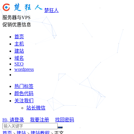
楚狂人
服务器与VPS
促销优惠信息
首页
主机
建站
域名
SEO
wordpress
热门标签
颜色代码
关注我们
站长微信
Hi, 请登录
我要注册
找回密码
首页
建站
建站教程
正文
>
>
>