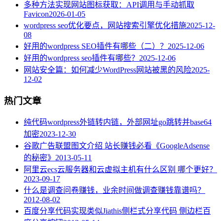
多种方法实现网站图标获取：API调用与手动抓取
Favicon
2026-01-05
wordpress seo优化要点，网站搜索引擎优化措施
2025-12-
08
好用的wordpress SEO插件有哪些（二）？
2025-12-06
好用的wordpress seo插件有哪些？
2025-12-06
网站安全篇：如何减少WordPress网站被黑的风险
2025-
12-02
热门文章
纯代码wordpress外链转内链，外部网址go跳转并base64
加密
2023-12-30
谷歌广告联盟图文介绍 站长赚钱必看《GoogleAdsense
的秘密》
2013-05-11
阿里云ecs云服务器和云虚拟主机有什么区别 哪个更好？
2023-09-17
什么是调查问卷赚钱，业余时间做调查赚钱靠谱吗？
2012-08-02
百度分享代码实现类似Jiathis侧栏式分享代码 侧边栏百