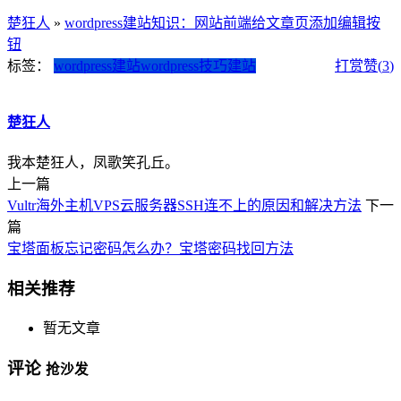
楚狂人
»
wordpress建站知识：网站前端给文章页添加编辑按
钮
标签：
wordpress建站
wordpress技巧
建站
打赏
赞(
3
)
楚狂人
我本楚狂人，凤歌笑孔丘。
上一篇
Vultr海外主机VPS云服务器SSH连不上的原因和解决方法
下一
篇
宝塔面板忘记密码怎么办？宝塔密码找回方法
相关推荐
暂无文章
评论
抢沙发