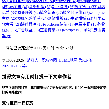
站 (74)
阿里云 (65)
建站知识 (50)
云服务器 (48)
wordpress插件
(45)
vps主机 (41)
网络知识 (38)
副业赚钱 (36)
数字货币 (33)
网店
运营 (33)
调查赚钱 (32)
域名知识 (27)
服务器运维 (27)
wordpress
主题 (25)
领红包薅羊毛 (24)
网站模版 (23)
主题模板 (23)
阿里云
代金券 (21)
建站程序 (18)
wordpress建站 (17)
免费主题 (15)
购物
优惠 (15)
广告联盟 (15)
空投糖果 (11)
wordpress (10)
腾讯云服务
器 (9)
网站已稳定运行
4905 天 0 时 29 分 58 秒
© 100%-2026
楚狂人
网站地图
|
HTML地图
|
鲁ICP备
2022017162号-3
觉得文章有用就打赏一下文章作者
非常感谢你的打赏，我们将继续给力更多优质内容，让我们一起创建更加美
好的网络世界！
支付宝扫一扫打赏