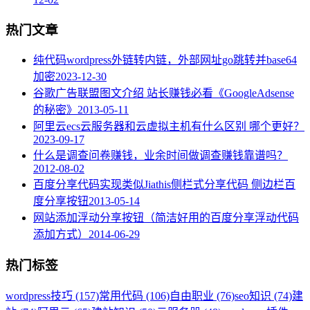
热门文章
纯代码wordpress外链转内链，外部网址go跳转并base64
加密
2023-12-30
谷歌广告联盟图文介绍 站长赚钱必看《GoogleAdsense
的秘密》
2013-05-11
阿里云ecs云服务器和云虚拟主机有什么区别 哪个更好？
2023-09-17
什么是调查问卷赚钱，业余时间做调查赚钱靠谱吗？
2012-08-02
百度分享代码实现类似Jiathis侧栏式分享代码 侧边栏百
度分享按钮
2013-05-14
网站添加浮动分享按钮（简洁好用的百度分享浮动代码
添加方式）
2014-06-29
热门标签
wordpress技巧 (157)
常用代码 (106)
自由职业 (76)
seo知识 (74)
建