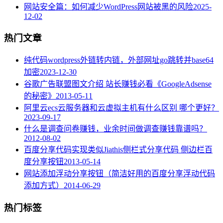
网站安全篇：如何减少WordPress网站被黑的风险
2025-
12-02
热门文章
纯代码wordpress外链转内链，外部网址go跳转并base64
加密
2023-12-30
谷歌广告联盟图文介绍 站长赚钱必看《GoogleAdsense
的秘密》
2013-05-11
阿里云ecs云服务器和云虚拟主机有什么区别 哪个更好？
2023-09-17
什么是调查问卷赚钱，业余时间做调查赚钱靠谱吗？
2012-08-02
百度分享代码实现类似Jiathis侧栏式分享代码 侧边栏百
度分享按钮
2013-05-14
网站添加浮动分享按钮（简洁好用的百度分享浮动代码
添加方式）
2014-06-29
热门标签