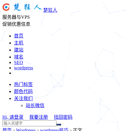
楚狂人
服务器与VPS
促销优惠信息
首页
主机
建站
域名
SEO
wordpress
热门标签
颜色代码
关注我们
站长微信
Hi, 请登录
我要注册
找回密码
首页
Wordpress
wordpress技巧
正文
>
>
>