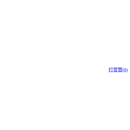
打赏
赞(
0
)