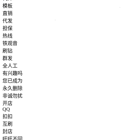
模板
直销
代发
担保
热线
铁观音
刷钻
群发
全人工
有兴趣吗
您已成为
永久删除
非诚勿扰
开店
QQ
扣扣
互刷
封店
旺旺不回