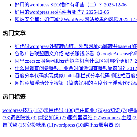
好用的wordpress SEO插件有哪些（二）？
2025-12-06
好用的wordpress seo插件有哪些？
2025-12-06
网站安全篇：如何减少WordPress网站被黑的风险
2025-12-
热门文章
纯代码wordpress外链转内链，外部网址go跳转并base64
谷歌广告联盟图文介绍 站长赚钱必看《GoogleAdsense
阿里云ecs云服务器和云虚拟主机有什么区别 哪个更好？
2
什么是调查问卷赚钱，业余时间做调查赚钱靠谱吗？
2012
百度分享代码实现类似Jiathis侧栏式分享代码 侧边栏百
网站添加浮动分享按钮（简洁好用的百度分享浮动代码添
热门标签
wordpress技巧 (157)
常用代码 (106)
自由职业 (76)
seo知识 (74)
建站
(33)
调查赚钱 (32)
域名知识 (27)
服务器运维 (27)
wordpress主题 (2
告联盟 (15)
空投糖果 (11)
wordpress (10)
腾讯云服务器 (9)