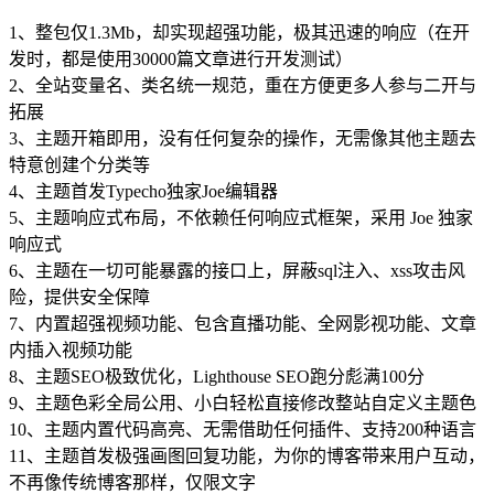
1、整包仅1.3Mb，却实现超强功能，极其迅速的响应（在开
发时，都是使用30000篇文章进行开发测试）
2、全站变量名、类名统一规范，重在方便更多人参与二开与
拓展
3、主题开箱即用，没有任何复杂的操作，无需像其他主题去
特意创建个分类等
4、主题首发Typecho独家Joe编辑器
5、主题响应式布局，不依赖任何响应式框架，采用 Joe 独家
响应式
6、主题在一切可能暴露的接口上，屏蔽sql注入、xss攻击风
险，提供安全保障
7、内置超强视频功能、包含直播功能、全网影视功能、文章
内插入视频功能
8、主题SEO极致优化，Lighthouse SEO跑分彪满100分
9、主题色彩全局公用、小白轻松直接修改整站自定义主题色
10、主题内置代码高亮、无需借助任何插件、支持200种语言
11、主题首发极强画图回复功能，为你的博客带来用户互动，
不再像传统博客那样，仅限文字