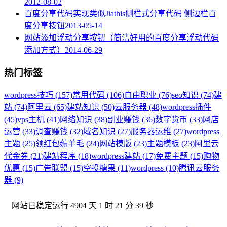
2012-08-02
百度分享代码实现类似Jiathis侧栏式分享代码 侧边栏百
度分享按钮
2013-05-14
网站添加浮动分享按钮（简洁好用的百度分享浮动代码
添加方式）
2014-06-29
热门标签
wordpress技巧 (157)
常用代码 (106)
自由职业 (76)
seo知识 (74)
建
站 (74)
阿里云 (65)
建站知识 (50)
云服务器 (48)
wordpress插件
(45)
vps主机 (41)
网络知识 (38)
副业赚钱 (36)
数字货币 (33)
网店
运营 (33)
调查赚钱 (32)
域名知识 (27)
服务器运维 (27)
wordpress
主题 (25)
领红包薅羊毛 (24)
网站模版 (23)
主题模板 (23)
阿里云
代金券 (21)
建站程序 (18)
wordpress建站 (17)
免费主题 (15)
购物
优惠 (15)
广告联盟 (15)
空投糖果 (11)
wordpress (10)
腾讯云服务
器 (9)
网站已稳定运行
4904 天 1 时 21 分 40 秒