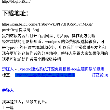
http://blog.bri6.cn/
下载地址：
https://pan.baidu.com/s/1rs8qvWk3PfV3HGSM8vnMXg?
pwd=3eqj 提取码: 3eqj
复制这段内容后打开百度网盘手机App，操作更方便哦
经常建站的朋友都知道，wordpress的免费模板选择很多，可
是Typecho的开源主题却比较少，所以我们非常感谢开发者和
现在更新的这位作者的分享精神，楚狂人觉得大家如果使用的
话尽可能帮助作者留个版权链接吧。
楚狂人
»
Typecho建站系统开源免费模板-Joe主题再续前缘版
标签：
Typecho
主题模板
免费主题
网站模版
打赏
赞(
0
)
楚狂人
我本楚狂人，凤歌笑孔丘。
上一篇