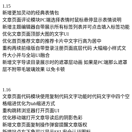
1.15
新增更加灵动的经典表情包
文章页面评论模块PC端选择表情时鼠标悬停显示表情说明
新增主题编辑器自带展示所有标签列表并可点击填入标签功能
优化文章页面顶部大图的文字UI
优化首页推荐文章的推荐卡片中文字行高为居中
重构再续前缘版自带登录注册页面底层代码 大幅缩小样式文
件大小并与全站UI融合
新增文字导读目录展示时的遮罩层动画 如果是PC端那么遮罩
层不附带毛玻璃效果 以免卡顿
1.16
文章页面代码模块使用复制代码文字功能时代码文字中四个空
格缩进优化为tab缩进方式
重构跳转浏览器打开页面UI
优化移动端打开文章导读后的阴影色彩
新增文章页面复制操作弹窗提醒文章版权
新增站点右下角可以显示SSL安全认证图标