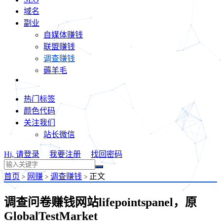
域名
副业
自媒体赚钱
联盟赚钱
调查赚钱
薅羊毛
热门标签
颜色代码
关注我们
站长微信
Hi, 请登录
我要注册
找回密码
首页
网赚
调查赚钱
正文
>
>
>
调查问卷赚钱网站lifepointspanel，原
GlobalTestMarket