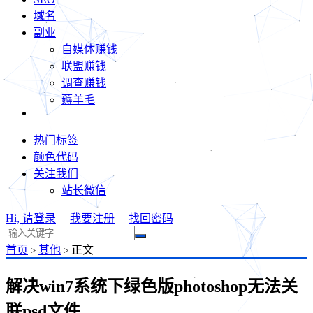
域名
副业
自媒体赚钱
联盟赚钱
调查赚钱
薅羊毛
热门标签
颜色代码
关注我们
站长微信
Hi, 请登录
我要注册
找回密码
首页
其他
正文
>
>
解决win7系统下绿色版photoshop无法关
联psd文件