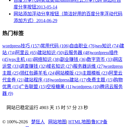
百度分享代码实现类似Jiathis侧栏式分享代码 侧边栏百
度分享按钮
2013-05-14
网站添加浮动分享按钮（简洁好用的百度分享浮动代码
添加方式）
2014-06-29
热门标签
wordpress技巧 (157)
常用代码 (106)
自由职业 (76)
seo知识 (74)
建
站 (74)
阿里云 (65)
建站知识 (50)
云服务器 (48)
wordpress插件
(45)
vps主机 (41)
网络知识 (38)
副业赚钱 (36)
数字货币 (33)
网店
运营 (33)
调查赚钱 (32)
域名知识 (27)
服务器运维 (27)
wordpress
主题 (25)
领红包薅羊毛 (24)
网站模版 (23)
主题模板 (23)
阿里云
代金券 (21)
建站程序 (18)
wordpress建站 (17)
免费主题 (15)
购物
优惠 (15)
广告联盟 (15)
空投糖果 (11)
wordpress (10)
腾讯云服务
器 (9)
网站已稳定运行
4903 天 15 时 57 分 23 秒
© 100%-2026
楚狂人
网站地图
|
HTML地图
|
鲁ICP备