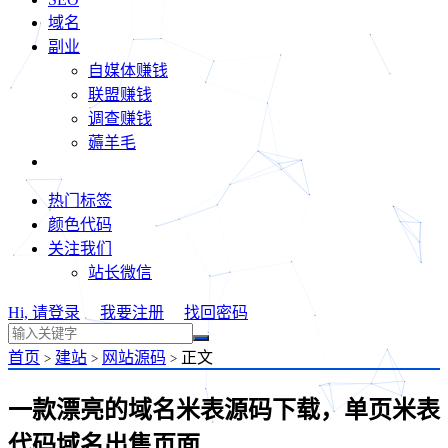
域名
副业
自媒体赚钱
联盟赚钱
调查赚钱
薅羊毛
热门标签
颜色代码
关注我们
站长微信
Hi, 请登录
我要注册
找回密码
首页
建站
网站源码
正文
>
>
>
一款漂亮的域名米表源码下载，单页米表
代码域名出售页面