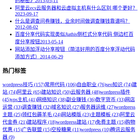
的秘密》
2013-05-11
阿里云ecs云服务器和云虚拟主机有什么区别 哪个更好？
2023-09-17
什么是调查问卷赚钱，业余时间做调查赚钱靠谱吗？
2012-08-02
百度分享代码实现类似Jiathis侧栏式分享代码 侧边栏百
度分享按钮
2013-05-14
网站添加浮动分享按钮（简洁好用的百度分享浮动代码
添加方式）
2014-06-29
热门标签
wordpress技巧 (157)
常用代码 (106)
自由职业 (76)
seo知识 (74)
建
站 (74)
阿里云 (65)
建站知识 (50)
云服务器 (48)
wordpress插件
(45)
vps主机 (41)
网络知识 (38)
副业赚钱 (36)
数字货币 (33)
网店
运营 (33)
调查赚钱 (32)
域名知识 (27)
服务器运维 (27)
wordpress
主题 (25)
领红包薅羊毛 (24)
网站模版 (23)
主题模板 (23)
阿里云
代金券 (21)
建站程序 (18)
wordpress建站 (17)
免费主题 (15)
购物
优惠 (15)
广告联盟 (15)
空投糖果 (11)
wordpress (10)
腾讯云服务
器 (9)