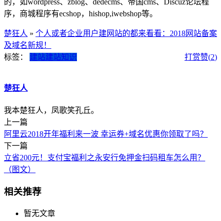
的，如wordpress、zblog、dedecms、帝国cms、Discuz论坛程
序，商城程序有ecshop，hishop,iwebshop等。
楚狂人
»
个人或者企业用户建网站的都来看看：2018网站备案
及域名新规！
标签：
建站
建站知识
打赏
赞(
2
)
楚狂人
我本楚狂人，凤歌笑孔丘。
上一篇
阿里云2018开年福利来一波 幸运券+域名优惠你领取了吗？
下一篇
立省200元！支付宝福利之永安行免押金扫码租车怎么用？
（图文）
相关推荐
暂无文章