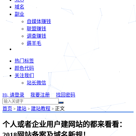
域名
副业
自媒体赚钱
联盟赚钱
调查赚钱
薅羊毛
热门标签
颜色代码
关注我们
站长微信
Hi, 请登录
我要注册
找回密码
首页
建站
建站教程
正文
>
>
>
个人或者企业用户建网站的都来看看：
2018网站备案及域名新规！