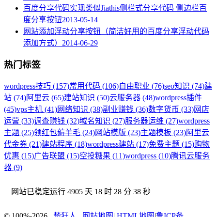
百度分享代码实现类似Jiathis侧栏式分享代码 侧边栏百
度分享按钮
2013-05-14
网站添加浮动分享按钮（简洁好用的百度分享浮动代码
添加方式）
2014-06-29
热门标签
wordpress技巧 (157)
常用代码 (106)
自由职业 (76)
seo知识 (74)
建
站 (74)
阿里云 (65)
建站知识 (50)
云服务器 (48)
wordpress插件
(45)
vps主机 (41)
网络知识 (38)
副业赚钱 (36)
数字货币 (33)
网店
运营 (33)
调查赚钱 (32)
域名知识 (27)
服务器运维 (27)
wordpress
主题 (25)
领红包薅羊毛 (24)
网站模版 (23)
主题模板 (23)
阿里云
代金券 (21)
建站程序 (18)
wordpress建站 (17)
免费主题 (15)
购物
优惠 (15)
广告联盟 (15)
空投糖果 (11)
wordpress (10)
腾讯云服务
器 (9)
网站已稳定运行
4905 天 18 时 28 分 38 秒
© 100%-2026
楚狂人
网站地图
|
HTML地图
|
鲁ICP备