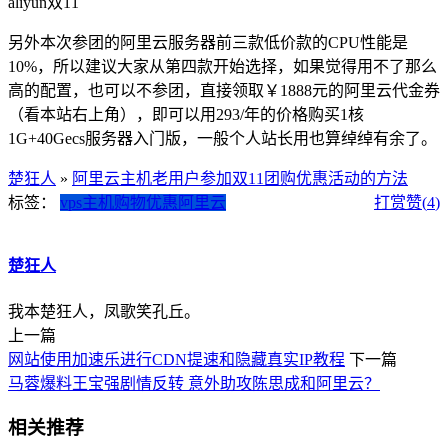
aliyun双11
另外本次参团的阿里云服务器前三款低价款的CPU性能是
10%，所以建议大家从第四款开始选择，如果觉得用不了那么
高的配置，也可以不参团，直接领取￥1888元的阿里云代金券
（看本站右上角），即可以用293/年的价格购买1核
1G+40Gecs服务器入门版，一般个人站长用也算绰绰有余了。
楚狂人
»
阿里云主机老用户参加双11团购优惠活动的方法
标签：
vps主机
购物优惠
阿里云
打赏
赞(
4
)
楚狂人
我本楚狂人，凤歌笑孔丘。
上一篇
网站使用加速乐进行CDN提速和隐藏真实IP教程
下一篇
马蓉爆料王宝强剧情反转 意外助攻陈思成和阿里云？
相关推荐