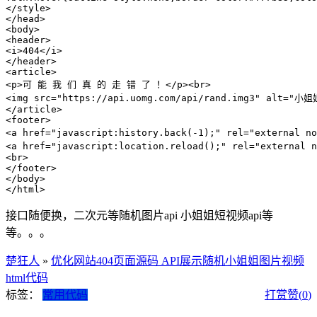
</style>

</head>

<body>

<header>

<i>404</i>

</header>

<article>

<p>可 能 我 们 真 的 走 错 了 ！</p><br>

<img src="https://api.uomg.com/api/rand.img3" alt="小姐姐
</article>

<footer>

<a href="javascript:history.back(-1);" rel="external n
<a href="javascript:location.reload();" rel="external 
<br>

</footer>

</body>

</html>
接口随便换，二次元等随机图片api 小姐姐短视频api等
等。。。
楚狂人
»
优化网站404页面源码 API展示随机小姐姐图片视频
html代码
标签：
常用代码
打赏
赞(
0
)