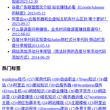
加密
2023-12-30
谷歌广告联盟图文介绍 站长赚钱必看《GoogleAdsense
的秘密》
2013-05-11
阿里云ecs云服务器和云虚拟主机有什么区别 哪个更好？
2023-09-17
什么是调查问卷赚钱，业余时间做调查赚钱靠谱吗？
2012-08-02
百度分享代码实现类似Jiathis侧栏式分享代码 侧边栏百
度分享按钮
2013-05-14
网站添加浮动分享按钮（简洁好用的百度分享浮动代码
添加方式）
2014-06-29
热门标签
wordpress技巧 (157)
常用代码 (106)
自由职业 (76)
seo知识 (74)
建
站 (74)
阿里云 (65)
建站知识 (50)
云服务器 (48)
wordpress插件
(45)
vps主机 (41)
网络知识 (38)
副业赚钱 (36)
数字货币 (33)
网店
运营 (33)
调查赚钱 (32)
域名知识 (27)
服务器运维 (27)
wordpress
主题 (25)
领红包薅羊毛 (24)
网站模版 (23)
主题模板 (23)
阿里云
代金券 (21)
建站程序 (18)
wordpress建站 (17)
免费主题 (15)
购物