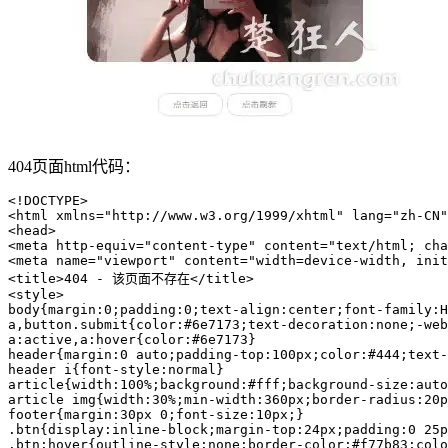
404页面html代码：
<!DOCTYPE>

<html xmlns="http://www.w3.org/1999/xhtml" lang="zh-CN"
<head>

<meta http-equiv="content-type" content="text/html; cha
<meta name="viewport" content="width=device-width, init
<title>404 - 该页面不存在</title>

<style>

body{margin:0;padding:0;text-align:center;font-family:H
a,button.submit{color:#6e7173;text-decoration:none;-web
a:active,a:hover{color:#6e7173}

header{margin:0 auto;padding-top:100px;color:#444;text-
header i{font-style:normal}

article{width:100%;background:#fff;background-size:auto
article img{width:30%;min-width:360px;border-radius:20p
footer{margin:30px 0;font-size:10px;}

.btn{display:inline-block;margin-top:24px;padding:0 25p
.btn:hover{outline-style:none;border-color:#f77b83;colo