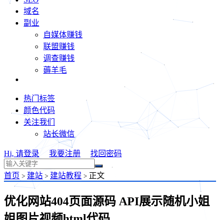
域名
副业
自媒体赚钱
联盟赚钱
调查赚钱
薅羊毛
热门标签
颜色代码
关注我们
站长微信
Hi, 请登录
我要注册
找回密码
首页
建站
建站教程
正文
>
>
>
优化网站404页面源码 API展示随机小姐
姐图片视频html代码