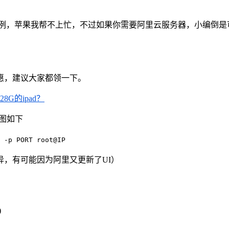
实例，苹果我帮不上忙，不过如果你需要阿里云服务器，小编倒
惠，建议大家都领一下。
G的ipad？
图如下
 -p PORT root@IP
，有可能因为阿里又更新了UI）
)