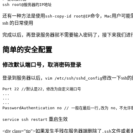
还有一种方法是使用
命令，
用户可能需
ssh-copy-id root@IP
Mac
ssh 的日常使用
完成以后，再登录服务器就不需要输入密码了，接下来我们进
简单的安全配置
修改默认端口号，取消密码登录
登录到服务器以后，
修改一下ssh
vim /etc/ssh/sshd_config
Port 
22
//默认是22，修改为自定义端口号
...

...

...

PasswordAuthentication no 
// 一般在最后一行,改为 no，不允许
重启生效
service ssh restart
<div class="tip">如果发生手残在服务器端删除了
文件或者
.ssh