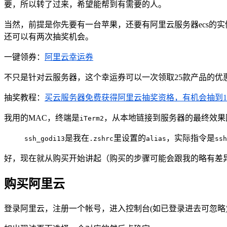
要，所以转了过来，希望能帮到有需要的人。
当然，前提是你先要有一台苹果，还要有阿里云服务器ecs的
还可以有两次抽奖机会。
一键领券：
阿里云幸运券
不只是针对云服务器，这个幸运券可以一次领取25款产品的优
抽奖教程：
买云服务器免费获得阿里云抽奖资格，有机会抽到128
我用的MAC，终端是
，从本地链接到服务器的最终效果
iTerm2
是我在
里设置的
，实际指令是
ssh_godi13
.zshrc
alias
ssh
好，现在就从购买开始讲起（购买的步骤可能会跟我的略有差异
购买阿里云
登录阿里云，注册一个帐号，进入控制台(如已登录进去可忽略