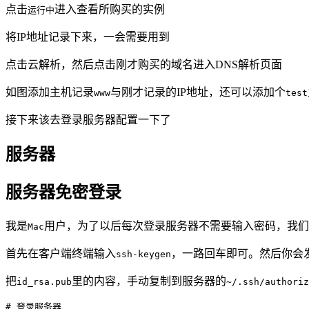
点击
进入查看所购买的实例
运行中
将IP地址记录下来，一会需要用到
点击云解析，然后点击刚才购买的域名进入DNS解析页面
如图添加主机记录
与刚才记录的IP地址，还可以添加个
www
test
接下来该去登录服务器配置一下了
服务器
服务器免密登录
我是
用户，为了以后每次登录服务器不需要输入密码，我们
Mac
首先在客户端终端输入
，一路回车即可。然后你会
ssh-keygen
把
里的内容，手动复制到服务器的
id_rsa.pub
~/.ssh/authori
# 登录服务器