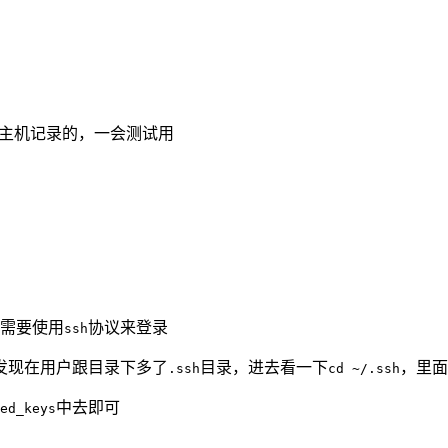
主机记录的，一会测试用
需要使用
协议来登录
ssh
发现在用户跟目录下多了
目录，进去看一下
，里面
.ssh
cd ~/.ssh
中去即可
zed_keys