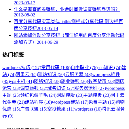
2023-09-17
什么是调查问卷赚钱，业余时间做调查赚钱靠谱吗？
2012-08-02
百度分享代码实现类似Jiathis侧栏式分享代码 侧边栏百
度分享按钮
2013-05-14
网站添加浮动分享按钮（简洁好用的百度分享浮动代码
添加方式）
2014-06-29
热门标签
wordpress技巧 (157)
常用代码 (106)
自由职业 (76)
seo知识 (74)
建
站 (74)
阿里云 (65)
建站知识 (50)
云服务器 (48)
wordpress插件
(45)
vps主机 (41)
网络知识 (38)
副业赚钱 (36)
数字货币 (33)
网店
运营 (33)
调查赚钱 (32)
域名知识 (27)
服务器运维 (27)
wordpress
主题 (25)
领红包薅羊毛 (24)
网站模版 (23)
主题模板 (23)
阿里云
代金券 (21)
建站程序 (18)
wordpress建站 (17)
免费主题 (15)
购物
优惠 (15)
广告联盟 (15)
空投糖果 (11)
wordpress (10)
腾讯云服务
器 (9)