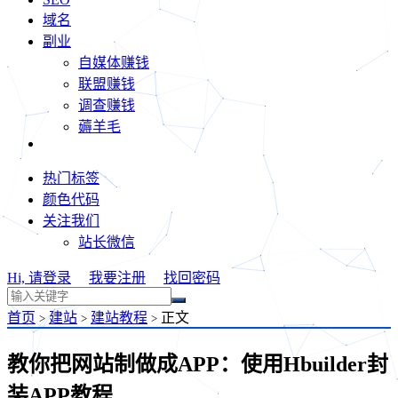
域名
副业
自媒体赚钱
联盟赚钱
调查赚钱
薅羊毛
热门标签
颜色代码
关注我们
站长微信
Hi, 请登录
我要注册
找回密码
首页
建站
建站教程
正文
>
>
>
教你把网站制做成APP：使用Hbuilder封
装APP教程