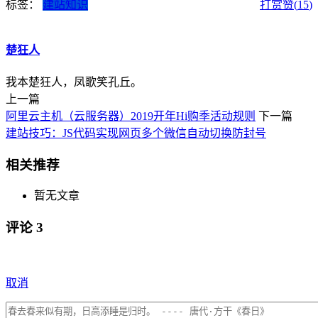
标签：
建站知识
打赏
赞(
15
)
楚狂人
我本楚狂人，凤歌笑孔丘。
上一篇
阿里云主机（云服务器）2019开年Hi购季活动规则
下一篇
建站技巧：JS代码实现网页多个微信自动切换防封号
相关推荐
暂无文章
评论
3
取消