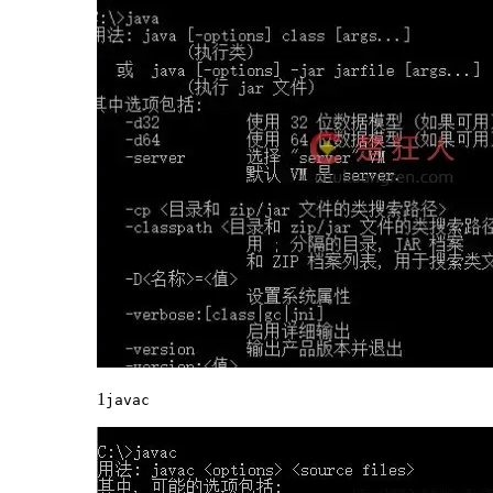
1
javac