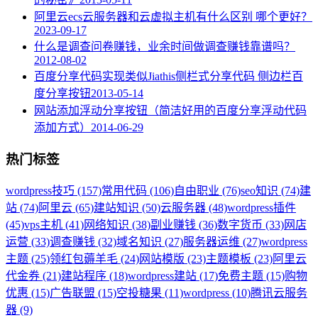
阿里云ecs云服务器和云虚拟主机有什么区别 哪个更好？
2023-09-17
什么是调查问卷赚钱，业余时间做调查赚钱靠谱吗？
2012-08-02
百度分享代码实现类似Jiathis侧栏式分享代码 侧边栏百
度分享按钮
2013-05-14
网站添加浮动分享按钮（简洁好用的百度分享浮动代码
添加方式）
2014-06-29
热门标签
wordpress技巧 (157)
常用代码 (106)
自由职业 (76)
seo知识 (74)
建
站 (74)
阿里云 (65)
建站知识 (50)
云服务器 (48)
wordpress插件
(45)
vps主机 (41)
网络知识 (38)
副业赚钱 (36)
数字货币 (33)
网店
运营 (33)
调查赚钱 (32)
域名知识 (27)
服务器运维 (27)
wordpress
主题 (25)
领红包薅羊毛 (24)
网站模版 (23)
主题模板 (23)
阿里云
代金券 (21)
建站程序 (18)
wordpress建站 (17)
免费主题 (15)
购物
优惠 (15)
广告联盟 (15)
空投糖果 (11)
wordpress (10)
腾讯云服务
器 (9)