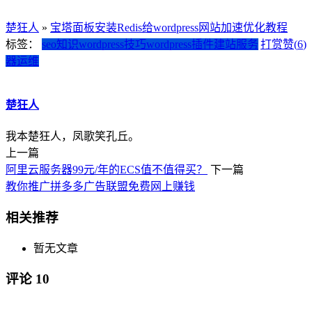
楚狂人
»
宝塔面板安装Redis给wordpress网站加速优化教程
标签：
seo知识
wordpress技巧
wordpress插件
建站
服务
打赏
赞(
6
)
器运维
楚狂人
我本楚狂人，凤歌笑孔丘。
上一篇
阿里云服务器99元/年的ECS值不值得买？
下一篇
教你推广拼多多广告联盟免费网上赚钱
相关推荐
暂无文章
评论
10