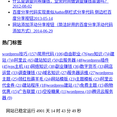
什么是调查问卷赚钱，业余时间做调查赚钱靠谱吗？
2012-08-02
百度分享代码实现类似Jiathis侧栏式分享代码 侧边栏百
度分享按钮
2013-05-14
网站添加浮动分享按钮（简洁好用的百度分享浮动代码
添加方式）
2014-06-29
热门标签
wordpress技巧 (157)
常用代码 (106)
自由职业 (76)
seo知识 (74)
建
站 (74)
阿里云 (65)
建站知识 (50)
云服务器 (48)
wordpress插件
(45)
vps主机 (41)
网络知识 (38)
副业赚钱 (36)
数字货币 (33)
网店
运营 (33)
调查赚钱 (32)
域名知识 (27)
服务器运维 (27)
wordpress
主题 (25)
领红包薅羊毛 (24)
网站模版 (23)
主题模板 (23)
阿里云
代金券 (21)
建站程序 (18)
wordpress建站 (17)
免费主题 (15)
购物
优惠 (15)
广告联盟 (15)
空投糖果 (11)
wordpress (10)
腾讯云服务
器 (9)
网站已稳定运行
4901 天 14 时 43 分 50 秒