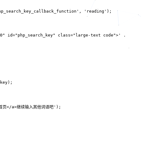
search_key_callback_function', 'reading');

0" id="php_search_key" class="large-text code">' .

key);

回首页</a>继续输入其他词语吧');
