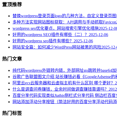
置顶推荐
替换wordpress登录页面logo的几种方法，自定义登录页
多种方法实现网站图标获取：API调用与手动抓取Favicon
wordpress seo优化要点，网站搜索引擎优化措施
2025-12-0
好用的wordpress SEO插件有哪些（二）？
2025-12-06
好用的wordpress seo插件有哪些？
2025-12-06
网站安全篇：如何减少WordPress网站被黑的风险
2025-12-
热门文章
纯代码wordpress外链转内链，外部网址go跳转并base64
谷歌广告联盟图文介绍 站长赚钱必看《GoogleAdsense
阿里云ecs云服务器和云虚拟主机有什么区别 哪个更好？
2
什么是调查问卷赚钱，业余时间做调查赚钱靠谱吗？
2012
百度分享代码实现类似Jiathis侧栏式分享代码 侧边栏百
网站添加浮动分享按钮（简洁好用的百度分享浮动代码添
热门标签