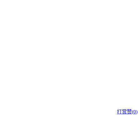
打赏
赞(
0
)