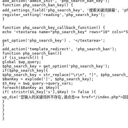
add_action('admin_init', 'php_search_ban_key');

function php_search_ban_key() {

add_settings_field('php_search_key', '搜索关键词屏蔽', 'php_
register_setting('reading','php_search_key');

}

function php_search_key_callback_function() {

echo '<textarea name="php_search_key" rows="10" cols="5
get_option('php_search_key') . '</textarea>';

}

add_action('template_redirect', 'php_search_ban');

function php_search_ban(){

if (is_search()) {

global $wp_query;

$php_search_key = get_option('php_search_key');

if($php_search_key){

$php_search_key = str_replace("\r\n", "|", $php_search_
$BanKey = explode('|', $php_search_key);

$S_Key = $wp_query->query_vars;

foreach($BanKey as $Key){

if( stristr($S_Key['s'],$Key) != false ){

wp_die('您输入的关键词并不存在,请点击<a href="/index.php">
}

}

}

}
