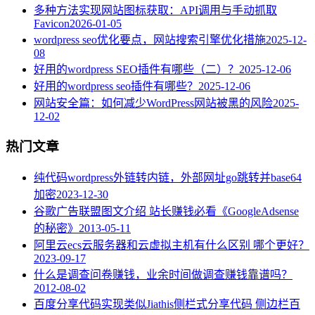
多种方法实现网站图标获取：API调用与手动抓取
Favicon
2026-01-05
wordpress seo优化要点，网站搜索引擎优化措施
2025-12-
08
好用的wordpress SEO插件有哪些（二）？
2025-12-06
好用的wordpress seo插件有哪些？
2025-12-06
网站安全篇：如何减少WordPress网站被黑的风险
2025-
12-02
热门文章
纯代码wordpress外链转内链，外部网址go跳转并base64
加密
2023-12-30
谷歌广告联盟图文介绍 站长赚钱必看《GoogleAdsense
的秘密》
2013-05-11
阿里云ecs云服务器和云虚拟主机有什么区别 哪个更好？
2023-09-17
什么是调查问卷赚钱，业余时间做调查赚钱靠谱吗？
2012-08-02
百度分享代码实现类似Jiathis侧栏式分享代码 侧边栏百