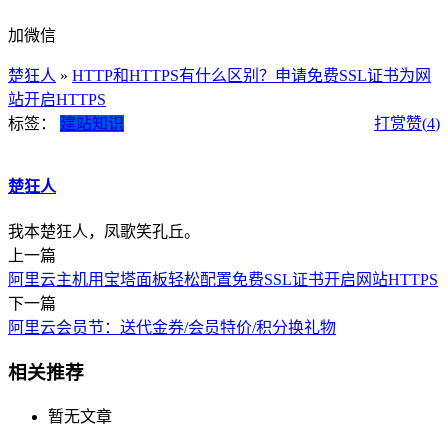
加微信
楚狂人
»
HTTP和HTTPS有什么区别？申请免费SSL证书为网
站开启HTTPS
标签：
建站知识
打赏
赞(
4
)
楚狂人
我本楚狂人，凤歌笑孔丘。
上一篇
阿里云主机用宝塔面板轻松配置免费SSL证书开启网站HTTPS
下一篇
阿里云会员节：送代金券/会员特价/积分换礼物
相关推荐
暂无文章