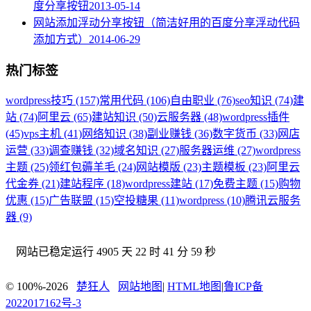
度分享按钮
2013-05-14
网站添加浮动分享按钮（简洁好用的百度分享浮动代码
添加方式）
2014-06-29
热门标签
wordpress技巧 (157)
常用代码 (106)
自由职业 (76)
seo知识 (74)
建
站 (74)
阿里云 (65)
建站知识 (50)
云服务器 (48)
wordpress插件
(45)
vps主机 (41)
网络知识 (38)
副业赚钱 (36)
数字货币 (33)
网店
运营 (33)
调查赚钱 (32)
域名知识 (27)
服务器运维 (27)
wordpress
主题 (25)
领红包薅羊毛 (24)
网站模版 (23)
主题模板 (23)
阿里云
代金券 (21)
建站程序 (18)
wordpress建站 (17)
免费主题 (15)
购物
优惠 (15)
广告联盟 (15)
空投糖果 (11)
wordpress (10)
腾讯云服务
器 (9)
网站已稳定运行
4905 天 22 时 42 分 1 秒
© 100%-2026
楚狂人
网站地图
|
HTML地图
|
鲁ICP备
2022017162号-3