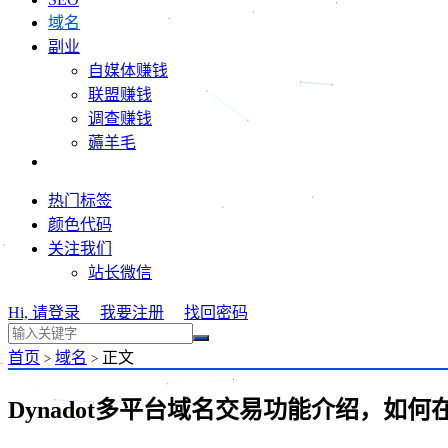
域名
副业
自媒体赚钱
联盟赚钱
调查赚钱
薅羊毛
热门标签
颜色代码
关注我们
站长微信
Hi, 请登录
我要注册
找回密码
首页
域名
正文
>
>
Dynadot多平台域名交易功能介绍，如何在D