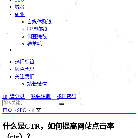
域名
副业
自媒体赚钱
联盟赚钱
调查赚钱
薅羊毛
热门标签
颜色代码
关注我们
站长微信
Hi, 请登录
我要注册
找回密码
首页
SEO
正文
>
>
什么是CTR，如何提高网站点击率
（ctr）？