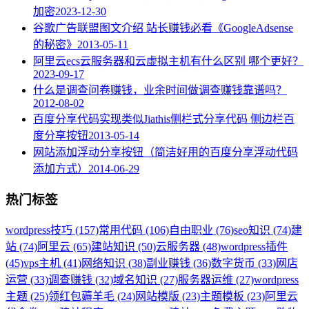
加密
2023-12-30
谷歌广告联盟图文介绍 站长赚钱必看《GoogleAdsense
的秘密》
2013-05-11
阿里云ecs云服务器和云虚拟主机有什么区别 哪个更好？
2023-09-17
什么是调查问卷赚钱，业余时间做调查赚钱靠谱吗？
2012-08-02
百度分享代码实现类似Jiathis侧栏式分享代码 侧边栏百
度分享按钮
2013-05-14
网站添加浮动分享按钮（简洁好用的百度分享浮动代码
添加方式）
2014-06-29
热门标签
wordpress技巧 (157)
常用代码 (106)
自由职业 (76)
seo知识 (74)
建
站 (74)
阿里云 (65)
建站知识 (50)
云服务器 (48)
wordpress插件
(45)
vps主机 (41)
网络知识 (38)
副业赚钱 (36)
数字货币 (33)
网店
运营 (33)
调查赚钱 (32)
域名知识 (27)
服务器运维 (27)
wordpress
主题 (25)
领红包薅羊毛 (24)
网站模版 (23)
主题模板 (23)
阿里云