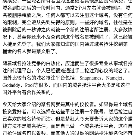
续续费，一旦域名所有者因为遗忘或者其他原因没有续费，在
域名到期之后的一段时间内，通常2个月左右就会被删除，域
名被删除释放之后，任何人都可以去注册这个域名，没有任何
的限制，完全遵从先到先得的原则。一些好的域名，往往是在
被删除后的一秒钟之内就被一个新的注册者所注册。大多数情
况下，甚至你还来不及查询到这个域名是被删除了，就已经被
人捷足先登了。我们大家都知道的国内通过域名抢注挖到第一
桶金的名人就是蔡文胜了。
随着域名抢注竞争的白热化，应运而生了很多专业从事域名抢
注的代理平台，个人已经很难通过手工抢注到心仪的域名了。
国外比较有名的域名抢注平台包括：Snapnames，Namejet，
Godaddy，Pool等很多，而国内的域名抢注平台大多是和这些
国外平台有合作关系的。
今天给大家介绍的聚名网就是其中的佼佼者。如果你是个域名
投资爱好者，可以选择在这些平台注册一个账号，然后抢注自
己喜欢的域名待价而沽。但是楚狂人今天要告诉大家的这个赚
钱方法不是域名抢注，而是自己做一个域名抢注平台，这样自
己抢注域名可以省钱，而其他人通过你的网站抢注域名你还可