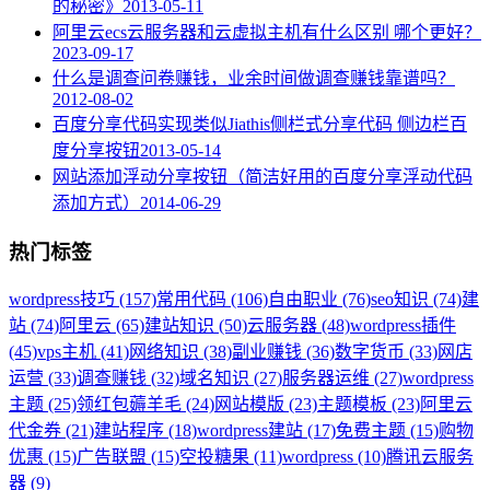
的秘密》
2013-05-11
阿里云ecs云服务器和云虚拟主机有什么区别 哪个更好？
2023-09-17
什么是调查问卷赚钱，业余时间做调查赚钱靠谱吗？
2012-08-02
百度分享代码实现类似Jiathis侧栏式分享代码 侧边栏百
度分享按钮
2013-05-14
网站添加浮动分享按钮（简洁好用的百度分享浮动代码
添加方式）
2014-06-29
热门标签
wordpress技巧 (157)
常用代码 (106)
自由职业 (76)
seo知识 (74)
建
站 (74)
阿里云 (65)
建站知识 (50)
云服务器 (48)
wordpress插件
(45)
vps主机 (41)
网络知识 (38)
副业赚钱 (36)
数字货币 (33)
网店
运营 (33)
调查赚钱 (32)
域名知识 (27)
服务器运维 (27)
wordpress
主题 (25)
领红包薅羊毛 (24)
网站模版 (23)
主题模板 (23)
阿里云
代金券 (21)
建站程序 (18)
wordpress建站 (17)
免费主题 (15)
购物
优惠 (15)
广告联盟 (15)
空投糖果 (11)
wordpress (10)
腾讯云服务
器 (9)