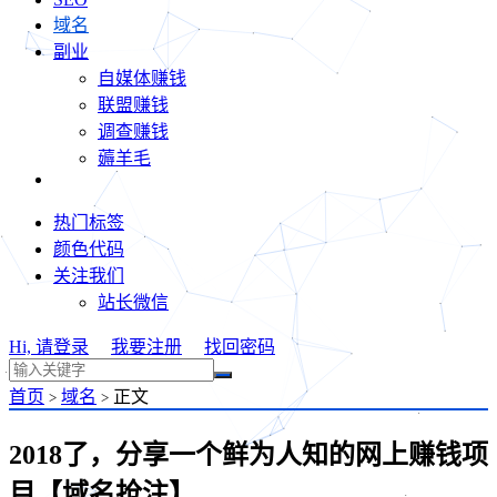
域名
副业
自媒体赚钱
联盟赚钱
调查赚钱
薅羊毛
热门标签
颜色代码
关注我们
站长微信
Hi, 请登录
我要注册
找回密码
首页
域名
正文
>
>
2018了，分享一个鲜为人知的网上赚钱项
目【域名抢注】