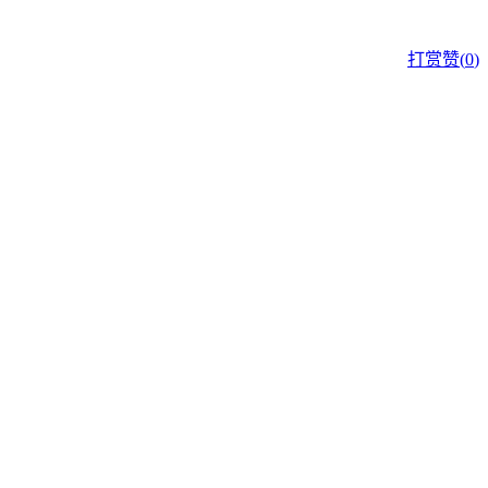
打赏
赞(
0
)