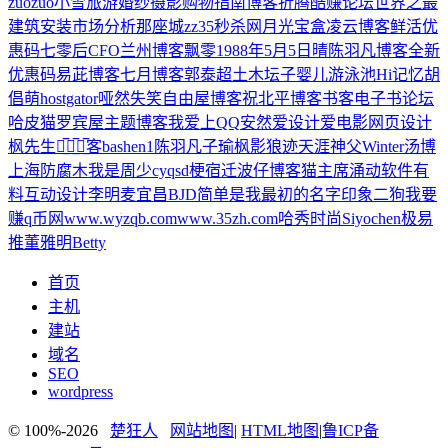
zuozuo
小雪
旅游婚纱摄影
购物指南博客
折腾
酷赚论坛
世界之最
建筑安装市场分析
那座城
zz
35秒杀网
月光宝盒
凌云博客
鲜活优
惠码
七零后CFO
兰州博客
飘零
1988年5月5日晴
陈羽凡博客
全新
优惠码
易茈博客
七月博客
郭泰超
土木坛子
婴儿游泳池
Hi记忆
胡
倡萌
hostgator
哑然失笑
自由屋博客
祝北平博客
书客电子书论坛
哈皮猫
罗宾屋
主题博客
我爱上QQ
安然
爱设计爱电影
网页设计
枫先生
花̲̅盗̲̅博̲̅客
bashen1
陈羽凡
子瑜
枫影
狼迹天涯
神父
Winter
汤博
上海防腐木
我是周少
cyqsd
梗
宿迁波仔博客
猫主席
涌动
软件有
料
互动设计
李明
麦宜昌
BJD
简单是我最初的名字
印象二狗
我要
赚q币网www.wyzqb.com
www.35zh.com
哈秀时尚
Siyochen
极易
推
董雅明
Betty
首页
主机
建站
域名
SEO
wordpress
© 100%-2026
楚狂人
网站地图
|
HTML地图
|
鲁ICP备