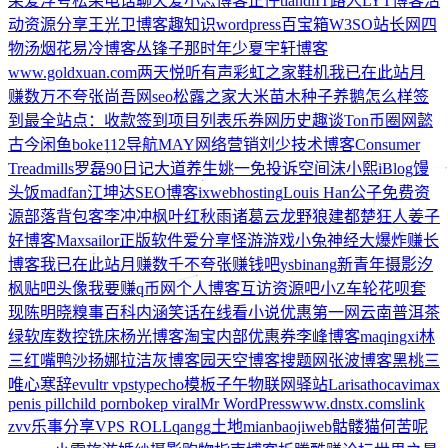
架
爱浮夸
松果
电话聊天
爱小志博客
正仔
tiandi
IT路人
LYT博客
活
动资源分享
王光卫博客
趣知识
wordpress百宝箱
W3SO站长网
四
物汤
烟花易冷
博客丛
锋子
那时年少
夏宇轩博客
www.goldxuan.com
两天
悦听有声
彩虹之家
鞋机
我已在此站月
赚数万不夸张
尚吾网
seo
松露之家
大米
苗木种子
养鹅怎么样
签
到最全站点：收款签到项目列表
乐券网
历史趣谈
Ton
币圈网
懿
古今
闲鱼
boke112导航
MAY网络营销
刘少技术博客
Consumer
Treadmills
罗磊
90日记
大道养生
姚一
免投诉空间
沫小熙iBlog
馒
头饭madfan
江坤达
SEO博客
ixwebhosting
Louis Han
公子
免费资
源部落
背包客李冲冲
枫叶红秋雨
诸葛云龙
野狼建都
楚狂人
姜子
好博客
Maxsailor
正版软件爱分享
怪游游戏
小兔
神经大爆炸
赚长
博客
我已在此站月赚数千不夸张
赚钱吧
ysbinang
新青年摄影
汐
枫
贴吧头像
我要赚q币网
个人博客互访
资源吧
小Z
车轮
花呗套
现
陈明晓
糗事百科
内涵笑话
在线看小说
优惠第一网
云南普洱茶
绿软库
数控铣床
杨光博客
淘宝内部优惠券
李峰博客
maqingxi
林
三
红嘴鸭
沙扬娜拉
洁灰博客园
天空博客
搜题网
张波博客
黑桃三
唯心寒辞
e
vultr vps
typecho模板
子午物联网
驿站
Larisathoca
vimax
penis pill
child porn
bokep viral
Mr WordPress
www.dnstx.com
slink
zvv
乐事分享
VPS ROLL
qangg
土地
mianbaojiweb
骷髅猫
何苦呢